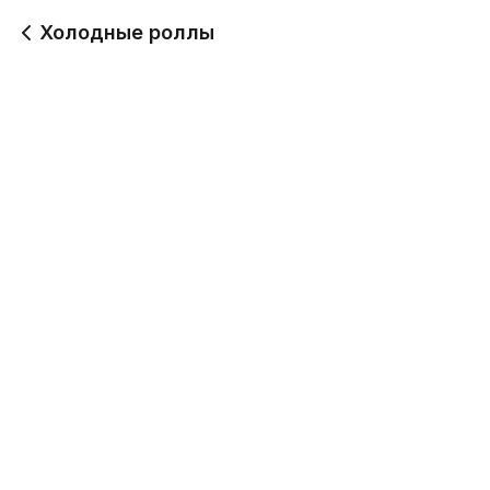
Холодные роллы
Москва с икрой лосося
Ролл Эби Чиз
ролл
346 г
780
690
Канада ролл
Окутама ролл
300 г
300 г
690
690
Канада нежная ролл
Хосомаки магура ролл
300 г
300 г
690
640