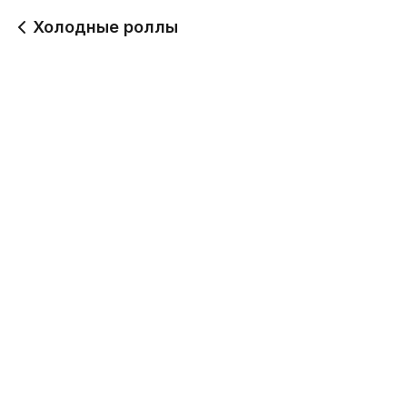
Холодные роллы
Москва с икрой лосося
Ролл Эби Чиз
ролл
346 г
780
690
Канада ролл
Окутама ролл
300 г
300 г
690
690
Канада нежная ролл
Хосомаки магура ролл
300 г
300 г
690
640