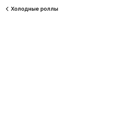
Холодные роллы
Москва с икрой лосося
Ролл Эби Чиз
ролл
346 г
780
690
Канада ролл
Окутама ролл
300 г
300 г
690
690
Канада нежная ролл
Хосомаки магура ролл
300 г
300 г
690
640