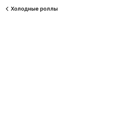
Холодные роллы
Москва с икрой лосося
Ролл Эби Чиз
ролл
346 г
780
690
Канада ролл
Окутама ролл
300 г
300 г
690
690
Канада нежная ролл
Хосомаки магура ролл
300 г
300 г
690
640