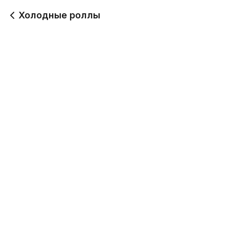
Холодные роллы
Москва с икрой лосося
Ролл Эби Чиз
ролл
346 г
780
690
Канада ролл
Окутама ролл
300 г
300 г
690
690
Канада нежная ролл
Хосомаки магура ролл
300 г
300 г
690
640